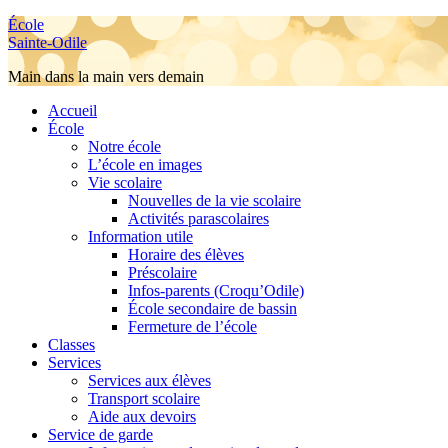
École
Sainte-Odile
Main dans la main vers demain
Accueil
École
Notre école
L’école en images
Vie scolaire
Nouvelles de la vie scolaire
Activités parascolaires
Information utile
Horaire des élèves
Préscolaire
Infos-parents (Croqu’Odile)
École secondaire de bassin
Fermeture de l’école
Classes
Services
Services aux élèves
Transport scolaire
Aide aux devoirs
Service de garde