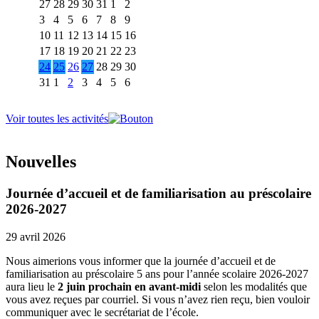
27
28
29
30
31
1
2
3
4
5
6
7
8
9
10
11
12
13
14
15
16
17
18
19
20
21
22
23
24
25
26
27
28
29
30
31
1
2
3
4
5
6
Voir toutes les activités
Nouvelles
Journée d’accueil et de familiarisation au préscolaire
2026-2027
29 avril 2026
Nous aimerions vous informer que la journée d’accueil et de
familiarisation au préscolaire 5 ans pour l’année scolaire 2026-2027
aura lieu le
2 juin prochain en avant-midi
selon les modalités que
vous avez reçues par courriel. Si vous n’avez rien reçu, bien vouloir
communiquer avec le secrétariat de l’école.