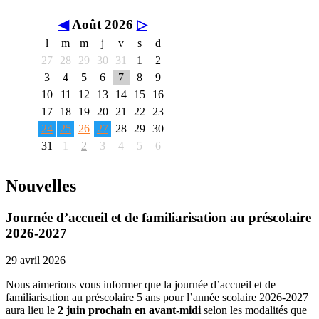
◀
Août 2026
▷
l
m
m
j
v
s
d
27
28
29
30
31
1
2
3
4
5
6
7
8
9
10
11
12
13
14
15
16
17
18
19
20
21
22
23
24
25
26
27
28
29
30
31
1
2
3
4
5
6
Nouvelles
Journée d’accueil et de familiarisation au préscolaire
2026-2027
29 avril 2026
Nous aimerions vous informer que la journée d’accueil et de
familiarisation au préscolaire 5 ans pour l’année scolaire 2026-2027
aura lieu le
2 juin prochain en avant-midi
selon les modalités que