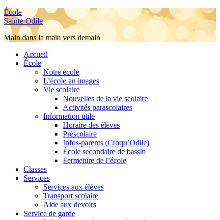
École
Sainte-Odile
Main dans la main vers demain
Accueil
École
Notre école
L’école en images
Vie scolaire
Nouvelles de la vie scolaire
Activités parascolaires
Information utile
Horaire des élèves
Préscolaire
Infos-parents (Croqu’Odile)
École secondaire de bassin
Fermeture de l’école
Classes
Services
Services aux élèves
Transport scolaire
Aide aux devoirs
Service de garde