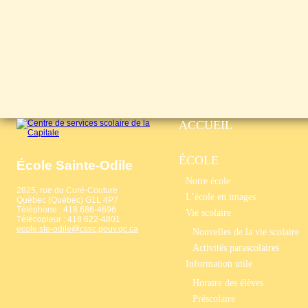
ACCUEIL
ÉCOLE
École Sainte-Odile
Notre école
2825, rue du Curé-Couture
L’école en images
Québec (Québec) G1L 4P7
Téléphone : 418 686-4696
Vie scolaire
Télécopieur : 418 622-4801
ecole.ste-odile@cssc.gouv.qc.ca
Nouvelles de la vie scolaire
Activités parascolaires
Information utile
Horaire des élèves
Préscolaire