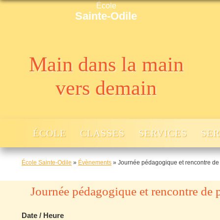
École
Sainte-Odile
Main dans la main
vers demain
ÉCOLE
CLASSES
SERVICES
SER
École Sainte-Odile
»
Évènements
»
Journée pédagogique et rencontre de
Journée pédagogique et rencontre de 
Date / Heure