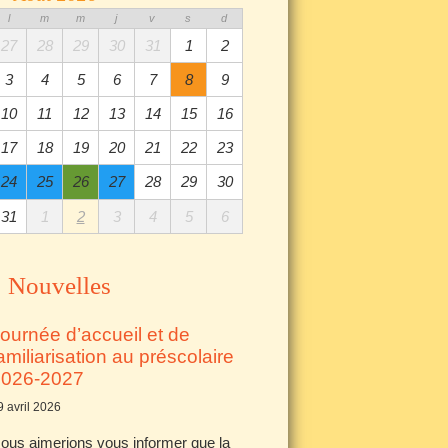
l
m
m
j
v
s
d
27
28
29
30
31
1
2
3
4
5
6
7
8
9
10
11
12
13
14
15
16
17
18
19
20
21
22
23
24
25
26
27
28
29
30
31
1
2
3
4
5
6
Nouvelles
ournée d’accueil et de
amiliarisation au préscolaire
2026-2027
9 avril 2026
ous aimerions vous informer que la