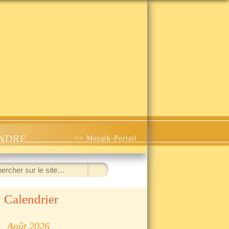
INDRE
>> Mozaïk-Portail
ercher
Calendrier
◀
Août 2026
▷