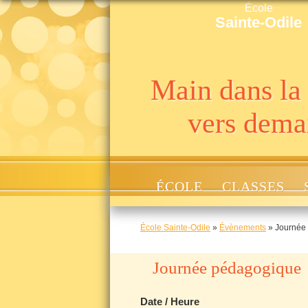
École
Sainte-Odile
Main dans la
vers dema
ÉCOLE
CLASSES
École Sainte-Odile
»
Évènements
»
Journée
Journée pédagogique
Date / Heure