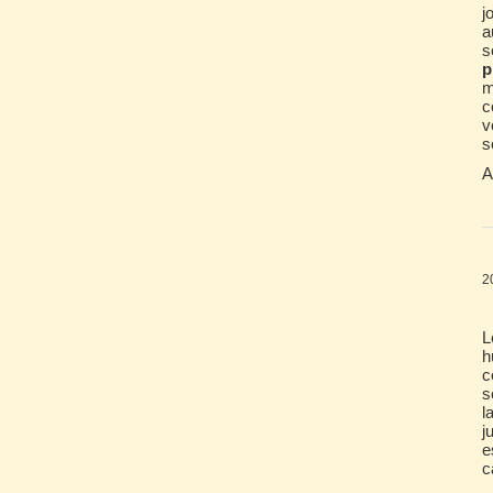
j
a
s
p
m
c
v
s
A
2
L
h
c
s
l
j
e
c