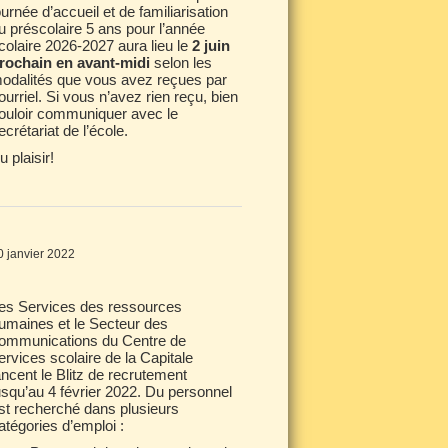
ournée d’accueil et de familiarisation
u préscolaire 5 ans pour l’année
colaire 2026-2027 aura lieu le
2 juin
rochain en avant-midi
selon les
odalités que vous avez reçues par
ourriel. Si vous n’avez rien reçu, bien
ouloir communiquer avec le
ecrétariat de l’école.
u plaisir!
0 janvier 2022
es Services des ressources
umaines et le Secteur des
ommunications du Centre de
ervices scolaire de la Capitale
ancent le Blitz de recrutement
usqu’au 4 février 2022. Du personnel
st recherché dans plusieurs
atégories d’emploi :