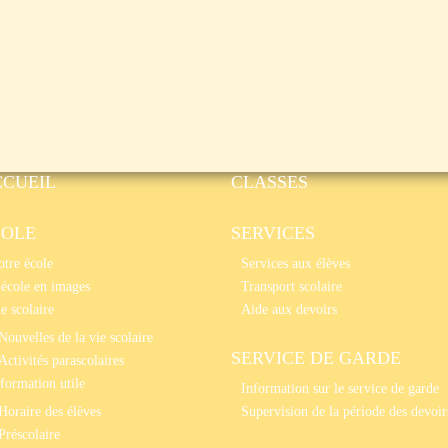
CCUEIL
CLASSES
COLE
SERVICES
tre école
Services aux élèves
école en images
Transport scolaire
e scolaire
Aide aux devoirs
Nouvelles de la vie scolaire
SERVICE DE GARDE
Activités parascolaires
formation utile
Information sur le service de garde
Horaire des élèves
Supervision de la période des devoir
Préscolaire