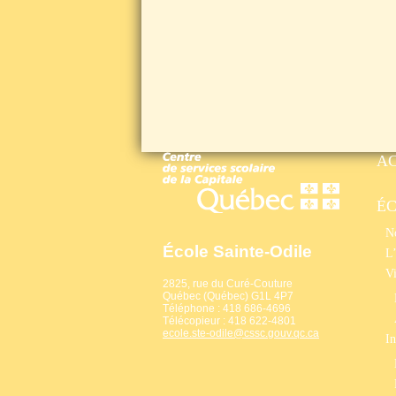
A
É
No
École Sainte-Odile
L’
Vi
2825, rue du Curé-Couture
Québec (Québec) G1L 4P7
Téléphone : 418 686-4696
Télécopieur : 418 622-4801
ecole.ste-odile@cssc.gouv.qc.ca
In