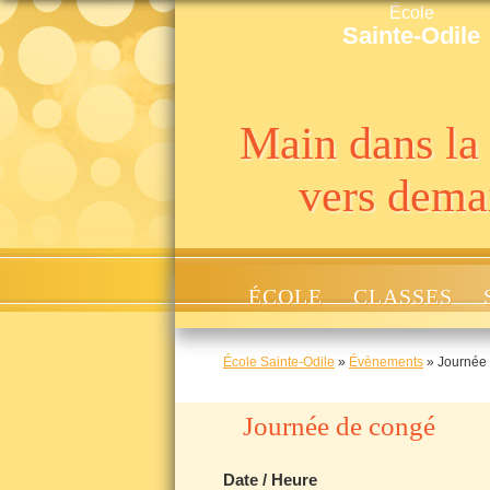
École
Sainte-Odile
Main dans la
vers dema
ÉCOLE
CLASSES
École Sainte-Odile
»
Évènements
»
Journée
Journée de congé
Date / Heure