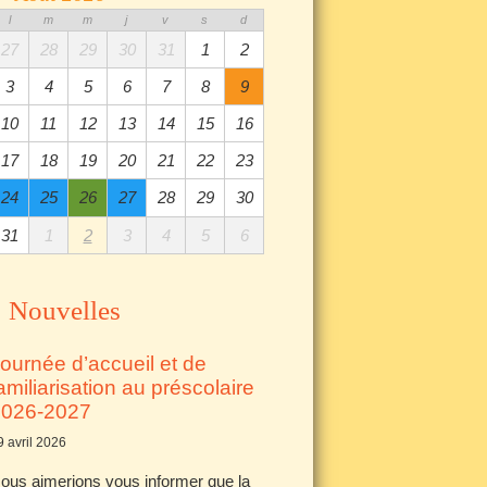
l
m
m
j
v
s
d
27
28
29
30
31
1
2
3
4
5
6
7
8
9
10
11
12
13
14
15
16
17
18
19
20
21
22
23
24
25
26
27
28
29
30
31
1
2
3
4
5
6
Nouvelles
ournée d’accueil et de
amiliarisation au préscolaire
2026-2027
9 avril 2026
ous aimerions vous informer que la