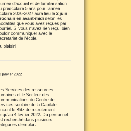
ournée d’accueil et de familiarisation
u préscolaire 5 ans pour l’année
colaire 2026-2027 aura lieu le
2 juin
rochain en avant-midi
selon les
odalités que vous avez reçues par
ourriel. Si vous n’avez rien reçu, bien
ouloir communiquer avec le
ecrétariat de l’école.
u plaisir!
0 janvier 2022
es Services des ressources
umaines et le Secteur des
ommunications du Centre de
ervices scolaire de la Capitale
ancent le Blitz de recrutement
usqu’au 4 février 2022. Du personnel
st recherché dans plusieurs
atégories d’emploi :