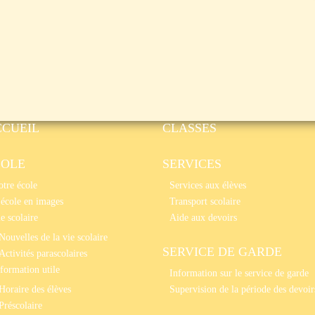
CCUEIL
CLASSES
COLE
SERVICES
tre école
Services aux élèves
école en images
Transport scolaire
e scolaire
Aide aux devoirs
Nouvelles de la vie scolaire
SERVICE DE GARDE
Activités parascolaires
formation utile
Information sur le service de garde
Horaire des élèves
Supervision de la période des devoir
Préscolaire