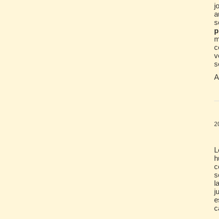
j
a
s
p
m
c
v
s
A
2
L
h
c
s
l
j
e
c