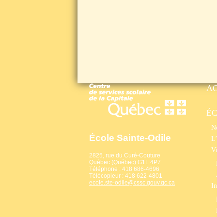
A
É
No
École Sainte-Odile
L’
Vi
2825, rue du Curé-Couture
Québec (Québec) G1L 4P7
Téléphone : 418 686-4696
Télécopieur : 418 622-4801
ecole.ste-odile@cssc.gouv.qc.ca
In