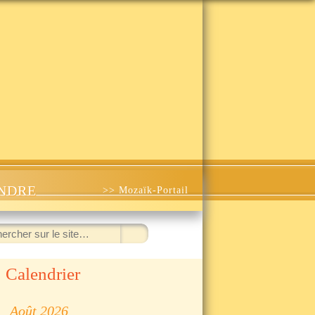
INDRE
>> Mozaïk-Portail
ercher
Calendrier
◀
Août 2026
▷