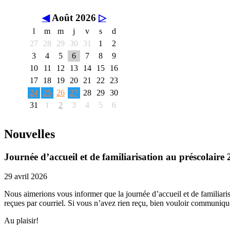
◀
Août 2026
▷
l
m
m
j
v
s
d
27
28
29
30
31
1
2
3
4
5
6
7
8
9
10
11
12
13
14
15
16
17
18
19
20
21
22
23
24
25
26
27
28
29
30
31
1
2
3
4
5
6
Nouvelles
Journée d’accueil et de familiarisation au préscolaire
29 avril 2026
Nous aimerions vous informer que la journée d’accueil et de familiaris
reçues par courriel. Si vous n’avez rien reçu, bien vouloir communique
Au plaisir!