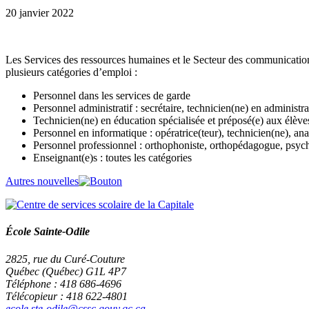
20 janvier 2022
Les Services des ressources humaines et le Secteur des communications
plusieurs catégories d’emploi :
Personnel dans les services de garde
Personnel administratif : secrétaire, technicien(ne) en administra
Technicien(ne) en éducation spécialisée et préposé(e) aux élèv
Personnel en informatique : opératrice(teur), technicien(ne), ana
Personnel professionnel : orthophoniste, orthopédagogue, psycho
Enseignant(e)s : toutes les catégories
Autres nouvelles
École Sainte-Odile
2825, rue du Curé-Couture
Québec (Québec) G1L 4P7
Téléphone : 418 686-4696
Télécopieur : 418 622-4801
ecole.ste-odile@cssc.gouv.qc.ca