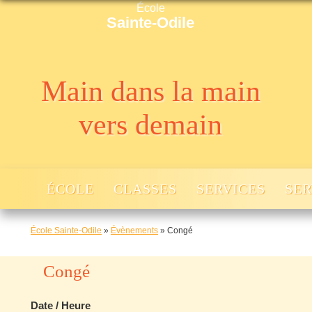
École
Sainte-Odile
Main dans la main
vers demain
ÉCOLE
CLASSES
SERVICES
SER
École Sainte-Odile
»
Évènements
»
Congé
Congé
Date / Heure