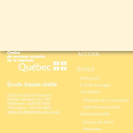
ACCUEIL
ÉCOLE
Notre école
École Sainte-Odile
L’école en images
Vie scolaire
2825, rue du Curé-Couture
Québec (Québec) G1L 4P7
Nouvelles de la vie scolaire
Téléphone : 418 686-4696
Activités parascolaires
Télécopieur : 418 622-4801
ecole.ste-odile@cssc.gouv.qc.ca
Information utile
Horaire des élèves
Préscolaire