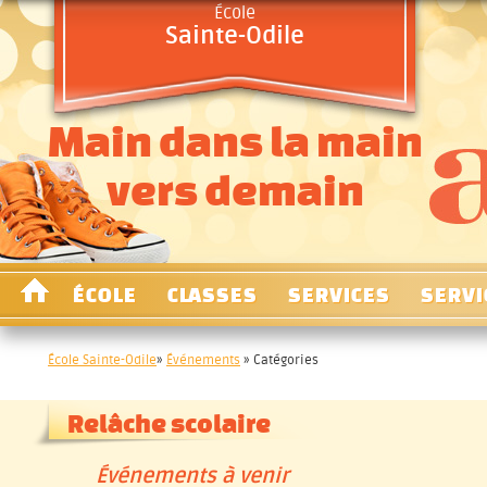
École
Sainte-Odile
Main dans la main
vers demain
ÉCOLE
CLASSES
SERVICES
SERVI
École Sainte-Odile
»
Événements
» Catégories
Relâche scolaire
Événements à venir