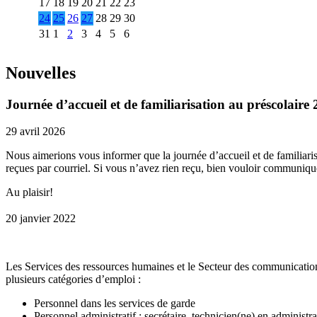
17
18
19
20
21
22
23
24
25
26
27
28
29
30
31
1
2
3
4
5
6
Nouvelles
Journée d’accueil et de familiarisation au préscolaire
29 avril 2026
Nous aimerions vous informer que la journée d’accueil et de familiaris
reçues par courriel. Si vous n’avez rien reçu, bien vouloir communique
Au plaisir!
20 janvier 2022
Les Services des ressources humaines et le Secteur des communications
plusieurs catégories d’emploi :
Personnel dans les services de garde
Personnel administratif : secrétaire, technicien(ne) en administra