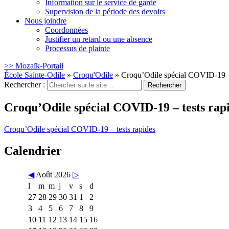
Information sur le service de garde
Supervision de la période des devoirs
Nous joindre
Coordonnées
Justifier un retard ou une absence
Processus de plainte
>> Mozaïk-Portail
École Sainte-Odile
»
Croqu'Odile
»
Croqu’Odile spécial COVID-19 – 
Rechercher :
Croqu’Odile spécial COVID-19 – tests rap
Croqu’Odile spécial COVID-19 – tests rapides
Calendrier
◀
Août 2026
▷
l
m
m
j
v
s
d
27
28
29
30
31
1
2
3
4
5
6
7
8
9
10
11
12
13
14
15
16