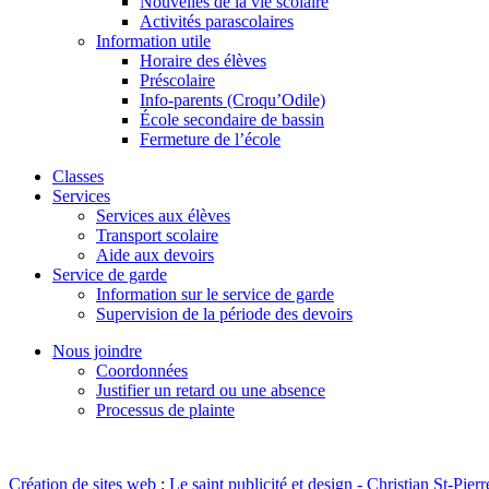
Nouvelles de la vie scolaire
Activités parascolaires
Information utile
Horaire des élèves
Préscolaire
Info-parents (Croqu’Odile)
École secondaire de bassin
Fermeture de l’école
Classes
Services
Services aux élèves
Transport scolaire
Aide aux devoirs
Service de garde
Information sur le service de garde
Supervision de la période des devoirs
Nous joindre
Coordonnées
Justifier un retard ou une absence
Processus de plainte
Création de sites web
:
Le saint publicité et design
- Christian St-Pierr