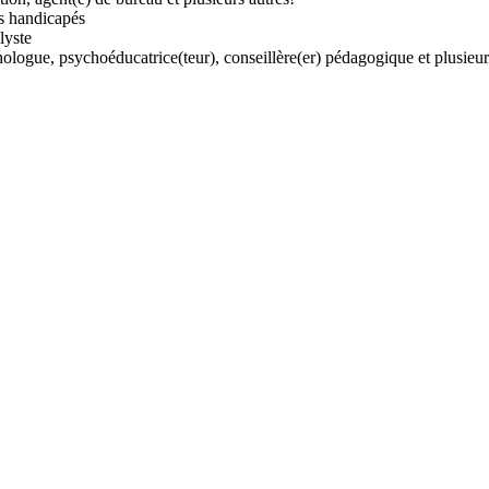
es handicapés
lyste
logue, psychoéducatrice(teur), conseillère(er) pédagogique et plusieur