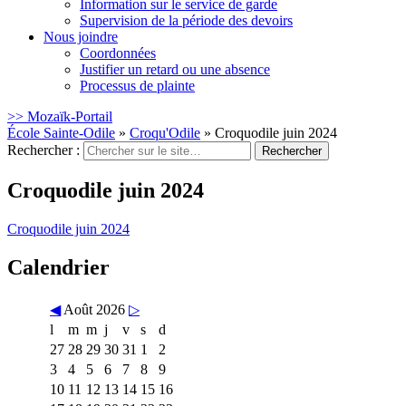
Information sur le service de garde
Supervision de la période des devoirs
Nous joindre
Coordonnées
Justifier un retard ou une absence
Processus de plainte
>> Mozaïk-Portail
École Sainte-Odile
»
Croqu'Odile
»
Croquodile juin 2024
Rechercher :
Croquodile juin 2024
Croquodile juin 2024
Calendrier
◀
Août 2026
▷
l
m
m
j
v
s
d
27
28
29
30
31
1
2
3
4
5
6
7
8
9
10
11
12
13
14
15
16