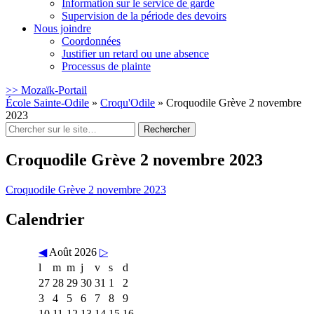
Information sur le service de garde
Supervision de la période des devoirs
Nous joindre
Coordonnées
Justifier un retard ou une absence
Processus de plainte
>> Mozaïk-Portail
École Sainte-Odile
»
Croqu'Odile
»
Croquodile Grève 2 novembre
2023
Rechercher
:
Croquodile Grève 2 novembre 2023
Croquodile Grève 2 novembre 2023
Calendrier
◀
Août 2026
▷
l
m
m
j
v
s
d
27
28
29
30
31
1
2
3
4
5
6
7
8
9
10
11
12
13
14
15
16